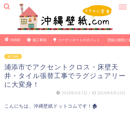
HOME
施工事例
コーディネートのポイント
壁紙の種類と
施工事例
浦添市でアクセントクロス・床壁天
井・タイル張替工事でラグジュアリー
に大変身！
2019年6月7日
/
2019年6月13日
こんにちは、沖縄壁紙ドットコムです！🏚