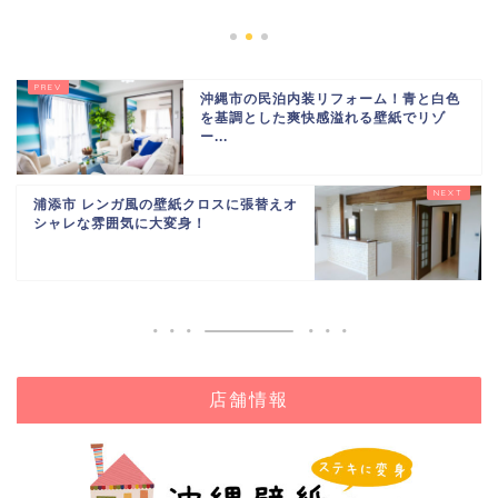
2019年
沖縄市の民泊内装リフォーム！青と白色
を基調とした爽快感溢れる壁紙でリゾ
ー...
浦添市 レンガ風の壁紙クロスに張替えオ
シャレな雰囲気に大変身！
店舗情報