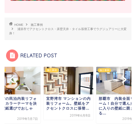
HOME
施工事例
浦添市でアクセントクロス・床壁天井・タイル張替工事でラグジュアリーに大変
身！
RELATED POST
事例
施工事例
施工事例
野湾市 マンションの内
那覇市 内装全面リフォ
リフォーム。壁紙をア
ーム！自分で選んだお気
セントクロスに張替...
に入りの壁紙に囲まれ
る...
2019年6月8日
2019年6月8日
恩納村の民泊内装リ
ーム！カラーテーマ
めた壁紙選びでおし
れ...