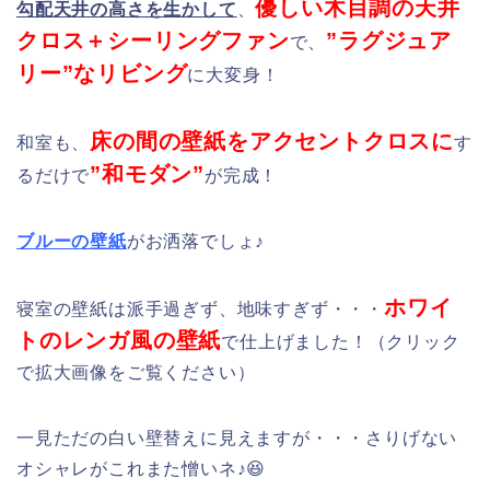
優しい木目調の天井
勾配天井の高さを生かして
、
クロス＋シーリングファン
”ラグジュア
で、
リー”なリビング
に大変身！
床の間の壁紙をアクセントクロスに
和室も、
す
”和モダン”
るだけで
が完成！
ブルーの壁紙
がお洒落でしょ♪
ホワイ
寝室の壁紙は派手過ぎず、地味すぎず・・・
トのレンガ風の壁紙
で仕上げました！（クリック
で拡大画像をご覧ください）
一見ただの白い壁替えに見えますが・・・さりげない
オシャレがこれまた憎いネ♪😆