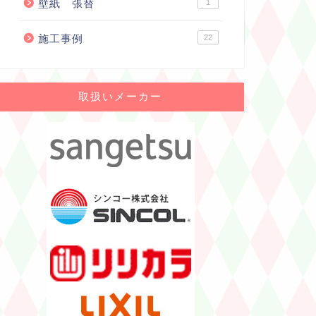
壁紙 張替
1
施工事例
22
取扱いメーカー