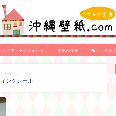
ーディネートのポイント
壁紙の種類
よくある
― TAG ―
ティングレール